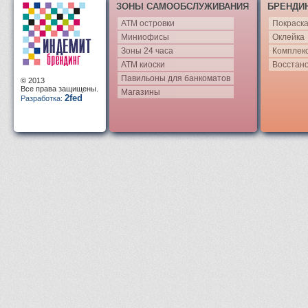
ЗОНЫ САМООБСЛУЖИВАНИЯ
БРЕНДИ
АТМ островки
Покраск
Миниофисы
Оклейка
Зоны 24 часа
Комплек
АТМ киоски
Восстан
Павильоны для банкоматов
© 2013
Все права защищены.
Магазины
2fed
Разработка: