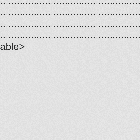
.................................................
.................................................
.................................................
.................................................
able>