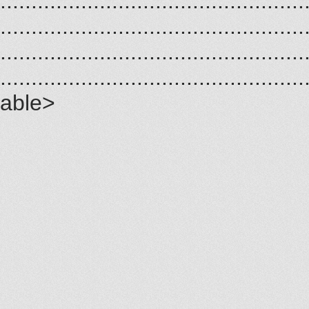
.................................................
.................................................
.................................................
.................................................
able>