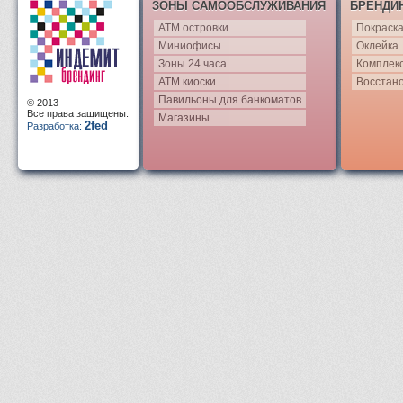
ЗОНЫ САМООБСЛУЖИВАНИЯ
БРЕНДИ
АТМ островки
Покраск
Миниофисы
Оклейка
Зоны 24 часа
Комплек
АТМ киоски
Восстан
Павильоны для банкоматов
© 2013
Все права защищены.
Магазины
2fed
Разработка: