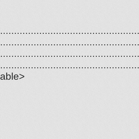
.................................................
.................................................
.................................................
.................................................
able>